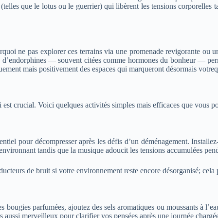
(telles que le lotus ou le guerrier) qui libèrent les tensions corporell
rquoi ne pas explorer ces terrains via une promenade revigorante ou u
relle d’endorphines — souvent citées comme hormones du bonheur — perm
ment mais positivement des espaces qui marqueront désormais votreq
t crucial. Voici quelques activités simples mais efficaces que vous po
ntiel pour décompresser après les défis d’un déménagement. Installez-v
os environnant tandis que la musique adoucit les tensions accumulées pend
éducteurs de bruit si votre environnement reste encore désorganisé; cela
s bougies parfumées, ajoutez des sels aromatiques ou moussants à l’eau
 aussi merveilleux pour clarifier vos pensées après une journée chargé