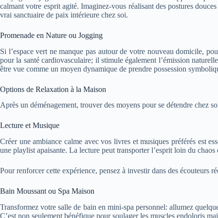
calmant votre esprit agité. Imaginez-vous réalisant des postures douces 
vrai sanctuaire de paix intérieure chez soi.
Promenade en Nature ou Jogging
Si l’espace vert ne manque pas autour de votre nouveau domicile, pou
pour la santé cardiovasculaire; il stimule également l’émission natu
être vue comme un moyen dynamique de prendre possession symbolique
Options de Relaxation à la Maison
Après un déménagement, trouver des moyens pour se détendre chez soi es
Lecture et Musique
Créer une ambiance calme avec vos livres et musiques préférés est esse
une playlist apaisante. La lecture peut transporter l’esprit loin du cha
Pour renforcer cette expérience, pensez à investir dans des écouteurs r
Bain Moussant ou Spa Maison
Transformez votre salle de bain en mini-spa personnel: allumez quelque
C’est non seulement bénéfique pour soulager les muscles endoloris mais