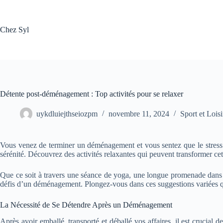
Passer
au
contenu
Chez Syl
Détente post-déménagement : Top activités pour se relaxer
uykdluiejthseiozpm
novembre 11, 2024
Sport et Loisi
Vous venez de terminer un déménagement et vous sentez que le stress a
sérénité. Découvrez des activités relaxantes qui peuvent transformer ce
Que ce soit à travers une séance de yoga, une longue promenade dans v
défis d’un déménagement. Plongez-vous dans ces suggestions variées qui s
La Nécessité de Se Détendre Après un Déménagement
Après avoir emballé, transporté et déballé vos affaires, il est cruci