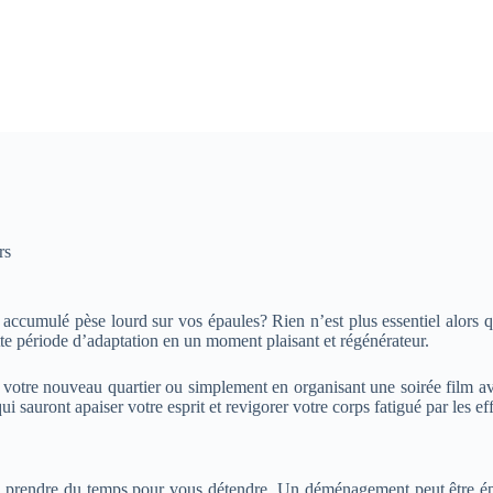
rs
ccumulé pèse lourd sur vos épaules? Rien n’est plus essentiel alors q
tte période d’adaptation en un moment plaisant et régénérateur.
otre nouveau quartier ou simplement en organisant une soirée film avec
auront apaiser votre esprit et revigorer votre corps fatigué par les eff
al de prendre du temps pour vous détendre. Un déménagement peut être 